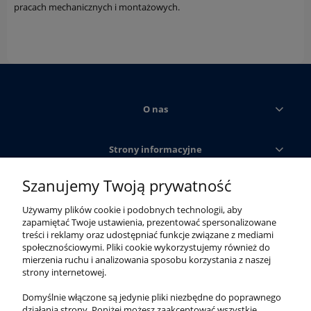
pracach mechanicznych i montażowych.
O nas
Strony informacyjne
Szanujemy Twoją prywatność
Obsługa klienta
Używamy plików cookie i podobnych technologii, aby
zapamiętać Twoje ustawienia, prezentować spersonalizowane
Moje konto
treści i reklamy oraz udostępniać funkcje związane z mediami
społecznościowymi. Pliki cookie wykorzystujemy również do
mierzenia ruchu i analizowania sposobu korzystania z naszej
strony internetowej.
Domyślnie włączone są jedynie pliki niezbędne do poprawnego
działania strony. Poniżej możesz zaakceptować wszystkie