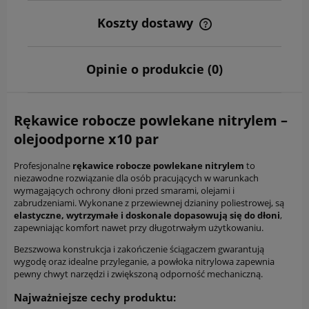
Koszty dostawy
Cena nie zawiera ewentualnych kosztów płatności
Opinie o produkcie (0)
Rękawice robocze powlekane nitrylem –
olejoodporne x10 par
Profesjonalne
rękawice robocze powlekane nitrylem
to
niezawodne rozwiązanie dla osób pracujących w warunkach
wymagających ochrony dłoni przed smarami, olejami i
zabrudzeniami. Wykonane z przewiewnej dzianiny poliestrowej, są
elastyczne, wytrzymałe i doskonale dopasowują się do dłoni
,
zapewniając komfort nawet przy długotrwałym użytkowaniu.
Bezszwowa konstrukcja i zakończenie ściągaczem gwarantują
wygodę oraz idealne przyleganie, a powłoka nitrylowa zapewnia
pewny chwyt narzędzi i zwiększoną odporność mechaniczną.
Najważniejsze cechy produktu: