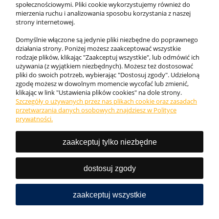
społecznościowymi. Pliki cookie wykorzystujemy również do
mierzenia ruchu i analizowania sposobu korzystania z naszej
strony internetowej.
Domyślnie włączone są jedynie pliki niezbędne do poprawnego
działania strony. Poniżej możesz zaakceptować wszystkie
rodzaje plików, klikając "Zaakceptuj wszystkie", lub odmówić ich
używania (z wyjątkiem niezbędnych). Możesz też dostosować
pliki do swoich potrzeb, wybierając "Dostosuj zgody". Udzieloną
zgodę możesz w dowolnym momencie wycofać lub zmienić,
klikając w link "Ustawienia plików cookies" na dole strony.
Szczegóły o używanych przez nas plikach cookie oraz zasadach
Internetowy sklep KING BHP. Odzież robocza, obuwie
przetwarzania danych osobowych znajdziesz w Polityce
ochronne i akcesoria najwyższej jakości ✓. Zadbaj o
prywatności.
bezpieczeństwo w pracy!
zaakceptuj tylko niezbędne
Tel.:
727 777 987
Email: sklep@kingbhp.pl
dostosuj zgody
NIP: 9581591905 REGON: 368802421
zaakceptuj wszystkie