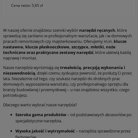
Cena netto:
5,65 zł
W naszej ofercie znajdziesz szeroki wybór
narzędzi ręcznych
, które
sprawdzą się zarówno w profesjonalnym warsztacie, jak i w domowych
pracach remontowych czy majsterkowaniu. Oferujemy m.in.
klucze
nastawne, klucze płaskooczkowe, szczypce, młotki, noże
techniczne oraz praktyczne zestawy narzędzi
, które ułatwią każdą
naprawę i montaż.
Nasze narzędzia wyróżniają się
trwałością, precyzją wykonania i
niezawodnością
, dzięki czemu zyskujesz pewność, że posłużą Ci przez
lata. Niezależnie od tego, czy szukasz narzędzi do drobnych prac
domowych, wyposażenia warsztatu, czy profesjonalnego sprzętu dla
branży budowlanej i przemysłowej – u nas znajdziesz wszystko, czego
potrzebujesz.
Dlaczego warto wybrać nasze narzędzia?
Szeroka gama produktów
– od podstawowych akcesoriów po
specjalistyczne narzędzia.
Wysoka jakość i wytrzymałość
– narzędzia sprawdzone przez
fachowców.