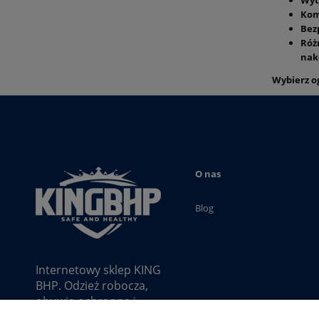
Wyt
Kom
Bez
Róż
nak
Wybierz og
O nas
Blog
Internetowy sklep KING
BHP. Odzież robocza,
obuwie ochronne i
akcesoria najwyższej