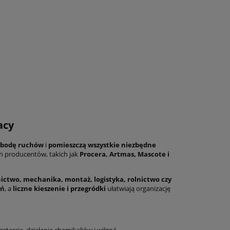
acy
bodę ruchów
i
pomieszczą wszystkie niezbędne
producentów, takich jak
Procera, Artmas, Mascote i
ctwo, mechanika, montaż, logistyka, rolnictwo czy
eń
, a
liczne kieszenie i przegródki
ułatwiają organizację