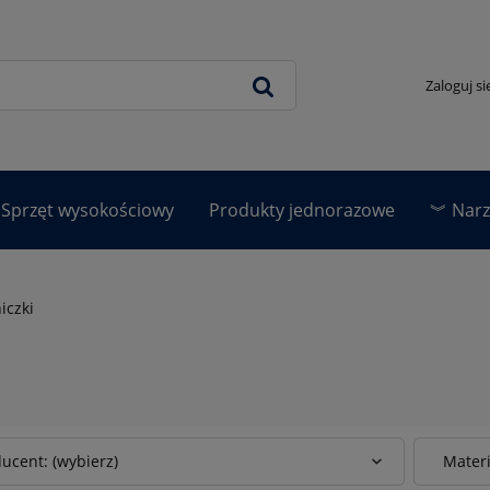
Zaloguj si
Sprzęt wysokościowy
Produkty jednorazowe
︾ Narzę
acja odzieży
Nowości
iczki
ucent: (wybierz)
Materi