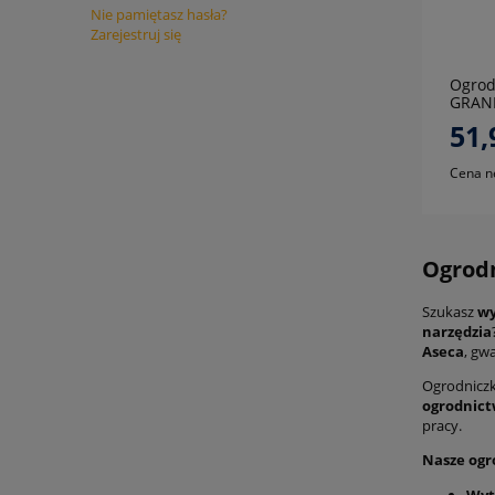
Nie pamiętasz hasła?
Zarejestruj się
Ogrod
GRAN
51,
Cena n
Ogrodn
Szukasz
wy
narzędzia
Aseca
, gw
Ogrodniczk
ogrodnic
pracy.
Nasze ogro