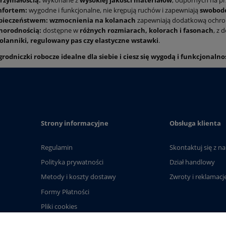
rzymałością:
wykonane z
wysokiej jakości materiałów
, odpornych na prz
fortem:
wygodne i funkcjonalne, nie krępują ruchów i zapewniają
swobodę
pieczeństwem:
wzmocnienia na kolanach
zapewniają dodatkową ochro
norodnością:
dostępne w
różnych rozmiarach, kolorach i fasonach
, z 
olanniki, regulowany pas czy elastyczne wstawki
.
rodniczki robocze idealne dla siebie i ciesz się wygodą i funkcjonalno
Strony informacyjne
Obsługa klienta
Regulamin
Skontaktuj się z n
Polityka prywatności
Dział handlowy
Metody i koszty dostawy
Zwroty i reklamacj
Formy Płatności
Pliki cookies