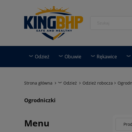
︾ Odzież
︾ Obuwie
︾ Rękawice
︾ 
︾ Akcesoria BHP
Narzędzia
Personaliz
Strona główna
︾ Odzież
Odzież robocza
Ogrodn
Ogrodniczki
Menu
Prod