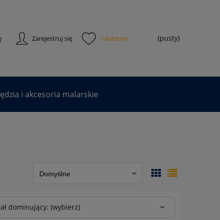
(pusty)
ę
Zarejestruj się
dzia i akcesoria malarskie
ał dominujący: (wybierz)