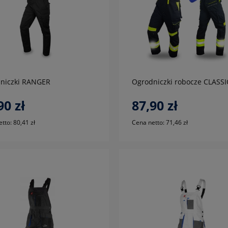
do koszyka
do koszyka
niczki RANGER
Ogrodniczki robocze CLASSI
90 zł
87,90 zł
etto:
80,41 zł
Cena netto:
71,46 zł