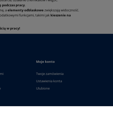
etarcia, działanie chemikaliów i wilgoć.
 podczas pracy
.
nę, a
elementy odblaskowe
zwiększają widoczność.
dodatkowymi funkcjami, takimi jak
kieszenie na
ścią w pracy!
Moje konto
ami
Twoje zamówienia
Ustawienia konta
e
Ulubione