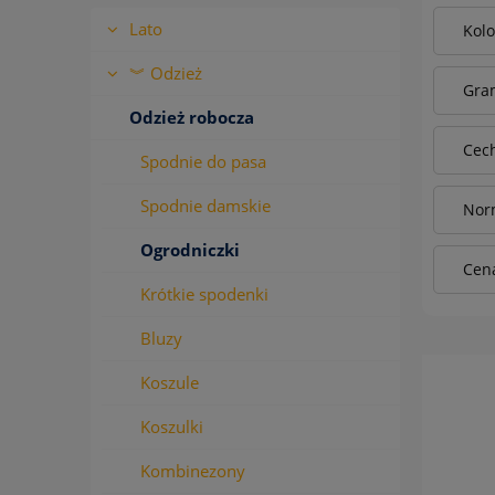
Lato
Kolo
︾ Odzież
Gram
Odzież robocza
Cech
Spodnie do pasa
Spodnie damskie
Norm
Ogrodniczki
Cena
Krótkie spodenki
Bluzy
Koszule
Koszulki
Kombinezony