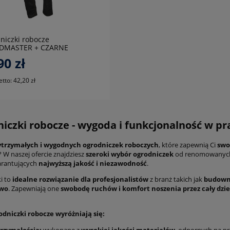
do koszyka
niczki robocze
DMASTER + CZARNE
90 zł
etto:
42,20 zł
iczki robocze - wygoda i funkcjonalność w pr
trzymałych i wygodnych ogrodniczek roboczych
, które zapewnią Ci
swo
? W naszej ofercie znajdziesz
szeroki wybór ogrodniczek
od renomowanych 
arantujących
najwyższą jakość i niezawodność
.
i to
idealne rozwiązanie dla profesjonalistów
z branż takich jak
budowni
two
. Zapewniają one
swobodę ruchów i komfort noszenia przez cały dzi
dniczki robocze wyróżniają się: