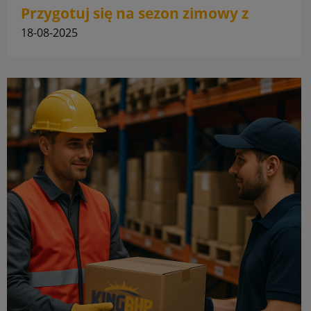
Przygotuj się na sezon zimowy z
odzieżą BHP
18-08-2025