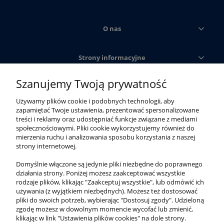
O nas
Strony informacyjne
Szanujemy Twoją prywatność
Obsługa klienta
Używamy plików cookie i podobnych technologii, aby
zapamiętać Twoje ustawienia, prezentować spersonalizowane
Moje konto
treści i reklamy oraz udostępniać funkcje związane z mediami
społecznościowymi. Pliki cookie wykorzystujemy również do
mierzenia ruchu i analizowania sposobu korzystania z naszej
strony internetowej.
Domyślnie włączone są jedynie pliki niezbędne do poprawnego
działania strony. Poniżej możesz zaakceptować wszystkie
rodzaje plików, klikając "Zaakceptuj wszystkie", lub odmówić ich
używania (z wyjątkiem niezbędnych). Możesz też dostosować
pliki do swoich potrzeb, wybierając "Dostosuj zgody". Udzieloną
zgodę możesz w dowolnym momencie wycofać lub zmienić,
klikając w link "Ustawienia plików cookies" na dole strony.