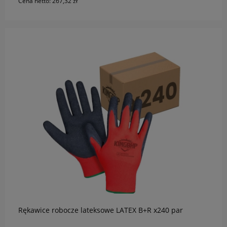
Cena netto:
267,32 zł
do koszyka
Rękawice robocze lateksowe LATEX B+R x240 par