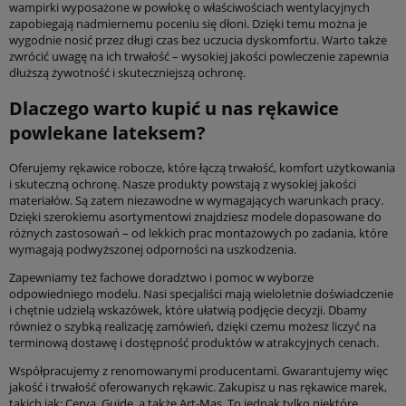
wampirki wyposażone w powłokę o właściwościach wentylacyjnych
zapobiegają nadmiernemu poceniu się dłoni. Dzięki temu można je
wygodnie nosić przez długi czas bez uczucia dyskomfortu. Warto także
zwrócić uwagę na ich trwałość – wysokiej jakości powleczenie zapewnia
dłuższą żywotność i skuteczniejszą ochronę.
Dlaczego warto kupić u nas rękawice
powlekane lateksem?
Oferujemy rękawice robocze, które łączą trwałość, komfort użytkowania
i skuteczną ochronę. Nasze produkty powstają z wysokiej jakości
materiałów. Są zatem niezawodne w wymagających warunkach pracy.
Dzięki szerokiemu asortymentowi znajdziesz modele dopasowane do
różnych zastosowań – od lekkich prac montażowych po zadania, które
wymagają podwyższonej odporności na uszkodzenia.
Zapewniamy też fachowe doradztwo i pomoc w wyborze
odpowiedniego modelu. Nasi specjaliści mają wieloletnie doświadczenie
i chętnie udzielą wskazówek, które ułatwią podjęcie decyzji. Dbamy
również o szybką realizację zamówień, dzięki czemu możesz liczyć na
terminową dostawę i dostępność produktów w atrakcyjnych cenach.
Współpracujemy z renomowanymi producentami. Gwarantujemy więc
jakość i trwałość oferowanych rękawic. Zakupisz u nas rękawice marek,
takich jak: Cerva, Guide, a także Art-Mas. To jednak tylko niektóre