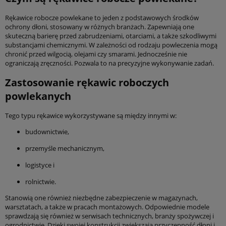
Rękawice robocze powlekane to jeden z podstawowych środków
ochrony dłoni, stosowany w różnych branżach. Zapewniają one
skuteczną barierę przed zabrudzeniami, otarciami, a także szkodliwymi
substancjami chemicznymi. W zależności od rodzaju powleczenia mogą
chronić przed wilgocią, olejami czy smarami. Jednocześnie nie
ograniczają zręczności. Pozwala to na precyzyjne wykonywanie zadań.
Zastosowanie rękawic roboczych
powlekanych
Tego typu rękawice wykorzystywane są między innymi w:
budownictwie,
przemyśle mechanicznym,
logistyce i
rolnictwie.
Stanowią one również niezbędne zabezpieczenie w magazynach,
warsztatach, a także w pracach montażowych. Odpowiednie modele
sprawdzają się również w serwisach technicznych, branży spożywczej i
ogrodnictwie. Dzięki swojej konstrukcji zwiększają przyczepność dłoni i