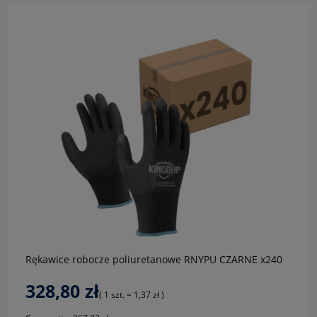
do koszyka
Rękawice robocze poliuretanowe RNYPU CZARNE x240
par
328,80 zł
( 1 szt. = 1,37 zł )