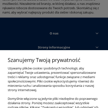
możliwości. Niezależnie od branży, w której działasz, u nas znajdziesz
rękawice robocze dostosowane do Twoich potrzeb. Skontaktuj się z
nami, aby wybrać najlepszy produkt dla siebie i dokonaj zakupu.
O nas
Strony informacyjne
Szanujemy Twoją prywatność
Obsługa klienta
Używamy plików cookie i podobnych technologii, aby
zapamiętać Twoje ustawienia, prezentować spersonalizowane
Moje konto
treści i reklamy oraz udostępniać funkcje związane z mediami
społecznościowymi. Pliki cookie wykorzystujemy również do
mierzenia ruchu i analizowania sposobu korzystania z naszej
strony internetowej.
Domyślnie włączone są jedynie pliki niezbędne do poprawnego
działania strony. Poniżej możesz zaakceptować wszystkie
rodzaje plików, klikając "Zaakceptuj wszystkie", lub odmówić ich