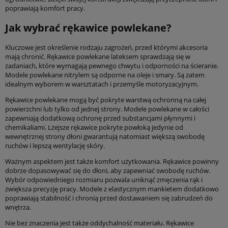
poprawiają komfort pracy.
Jak wybrać rękawice powlekane?
Kluczowe jest określenie rodzaju zagrożeń, przed którymi akcesoria
mają chronić. Rękawice powlekane lateksem sprawdzają się w
zadaniach, które wymagają pewnego chwytu i odporności na ścieranie.
Modele powlekane nitrylem są odporne na oleje i smary. Są zatem
idealnym wyborem w warsztatach i przemyśle motoryzacyjnym.
Rękawice powlekane mogą być pokryte warstwą ochronną na całej
powierzchni lub tylko od jednej strony. Modele powlekane w całości
zapewniają dodatkową ochronę przed substancjami płynnymi i
chemikaliami. Lżejsze rękawice pokryte powłoką jedynie od
wewnętrznej strony dłoni gwarantują natomiast większą swobodę
ruchów i lepszą wentylację skóry.
Ważnym aspektem jest także komfort użytkowania. Rękawice powinny
dobrze dopasowywać się do dłoni, aby zapewniać swobodę ruchów.
Wybór odpowiedniego rozmiaru pozwala uniknąć zmęczenia rąk i
zwiększa precyzję pracy. Modele z elastycznym mankietem dodatkowo
poprawiają stabilność i chronią przed dostawaniem się zabrudzeń do
wnętrza.
Nie bez znaczenia jest także oddychalność materiału. Rękawice