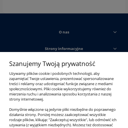
O nas
Strony informacyjne
Szanujemy Twoją prywatność
Obsługa klienta
Używamy plików cookie i podobnych technologii, aby
zapamiętać Twoje ustawienia, prezentować spersonalizowane
Moje konto
treści i reklamy oraz udostępniać funkcje związane z mediami
społecznościowymi. Pliki cookie wykorzystujemy również do
mierzenia ruchu i analizowania sposobu korzystania z naszej
strony internetowej.
Domyślnie włączone są jedynie pliki niezbędne do poprawnego
działania strony. Poniżej możesz zaakceptować wszystkie
rodzaje plików, klikając "Zaakceptuj wszystkie", lub odmówić ich
używania (z wyjątkiem niezbędnych). Możesz też dostosować