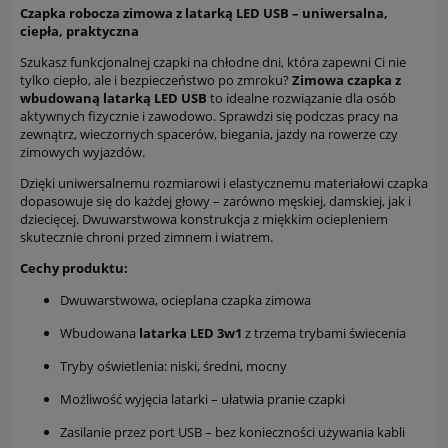
Czapka robocza zimowa z latarką LED USB – uniwersalna,
ciepła, praktyczna
Szukasz funkcjonalnej czapki na chłodne dni, która zapewni Ci nie
tylko ciepło, ale i bezpieczeństwo po zmroku?
Zimowa czapka z
wbudowaną latarką LED USB
to idealne rozwiązanie dla osób
aktywnych fizycznie i zawodowo. Sprawdzi się podczas pracy na
zewnątrz, wieczornych spacerów, biegania, jazdy na rowerze czy
zimowych wyjazdów.
Dzięki uniwersalnemu rozmiarowi i elastycznemu materiałowi czapka
dopasowuje się do każdej głowy – zarówno męskiej, damskiej, jak i
dziecięcej. Dwuwarstwowa konstrukcja z miękkim ociepleniem
skutecznie chroni przed zimnem i wiatrem.
Cechy produktu:
Dwuwarstwowa, ocieplana czapka zimowa
Wbudowana
latarka LED 3w1
z trzema trybami świecenia
Tryby oświetlenia: niski, średni, mocny
Możliwość wyjęcia latarki – ułatwia pranie czapki
Zasilanie przez port USB – bez konieczności używania kabli