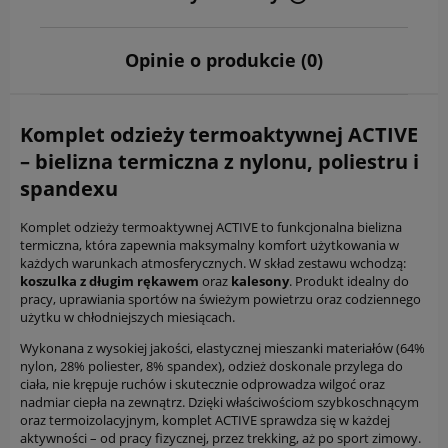
Cena nie zawiera ewentualnych kosztów płatności
Opinie o produkcie (0)
Komplet odzieży termoaktywnej ACTIVE
– bielizna termiczna z nylonu, poliestru i
spandexu
Komplet odzieży termoaktywnej ACTIVE to funkcjonalna bielizna
termiczna, która zapewnia maksymalny komfort użytkowania w
każdych warunkach atmosferycznych. W skład zestawu wchodzą:
koszulka z długim rękawem
oraz
kalesony
. Produkt idealny do
pracy, uprawiania sportów na świeżym powietrzu oraz codziennego
użytku w chłodniejszych miesiącach.
Wykonana z wysokiej jakości, elastycznej mieszanki materiałów (64%
nylon, 28% poliester, 8% spandex), odzież doskonale przylega do
ciała, nie krępuje ruchów i skutecznie odprowadza wilgoć oraz
nadmiar ciepła na zewnątrz. Dzięki właściwościom szybkoschnącym
oraz termoizolacyjnym, komplet ACTIVE sprawdza się w każdej
aktywności – od pracy fizycznej, przez trekking, aż po sport zimowy.