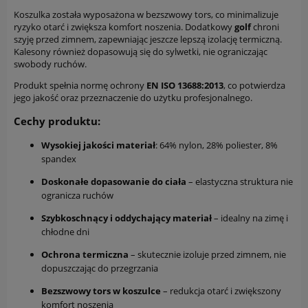
Koszulka została wyposażona w bezszwowy tors, co minimalizuje
ryzyko otarć i zwiększa komfort noszenia. Dodatkowy
golf
chroni
szyję przed zimnem, zapewniając jeszcze lepszą izolację termiczną.
Kalesony również dopasowują się do sylwetki, nie ograniczając
swobody ruchów.
Produkt spełnia normę ochrony
EN ISO 13688:2013
, co potwierdza
jego jakość oraz przeznaczenie do użytku profesjonalnego.
Cechy produktu:
Wysokiej jakości materiał
: 64% nylon, 28% poliester, 8%
spandex
Doskonałe dopasowanie do ciała
– elastyczna struktura nie
ogranicza ruchów
Szybkoschnący i oddychający materiał
– idealny na zimę i
chłodne dni
Ochrona termiczna
– skutecznie izoluje przed zimnem, nie
dopuszczając do przegrzania
Bezszwowy tors w koszulce
– redukcja otarć i zwiększony
komfort noszenia