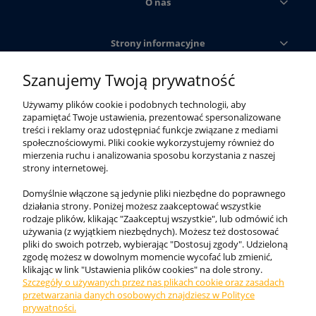
O nas
Strony informacyjne
Szanujemy Twoją prywatność
Obsługa klienta
Używamy plików cookie i podobnych technologii, aby
zapamiętać Twoje ustawienia, prezentować spersonalizowane
Moje konto
treści i reklamy oraz udostępniać funkcje związane z mediami
społecznościowymi. Pliki cookie wykorzystujemy również do
mierzenia ruchu i analizowania sposobu korzystania z naszej
strony internetowej.
Domyślnie włączone są jedynie pliki niezbędne do poprawnego
działania strony. Poniżej możesz zaakceptować wszystkie
rodzaje plików, klikając "Zaakceptuj wszystkie", lub odmówić ich
używania (z wyjątkiem niezbędnych). Możesz też dostosować
pliki do swoich potrzeb, wybierając "Dostosuj zgody". Udzieloną
zgodę możesz w dowolnym momencie wycofać lub zmienić,
klikając w link "Ustawienia plików cookies" na dole strony.
Szczegóły o używanych przez nas plikach cookie oraz zasadach
Internetowy sklep KING BHP. Odzież robocza, obuwie
przetwarzania danych osobowych znajdziesz w Polityce
ochronne i akcesoria najwyższej jakości ✓. Zadbaj o
prywatności.