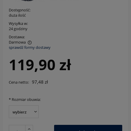
Dostępność:
duża ilość
Wysyłka w:
24 godziny
Dostawa:
Darmowa
sprawdź formy dostawy
Cena nie zawiera ewentualnych kosztów płatności
119,90 zł
97,48 zł
Cena netto:
*
Rozmiar obuwia: