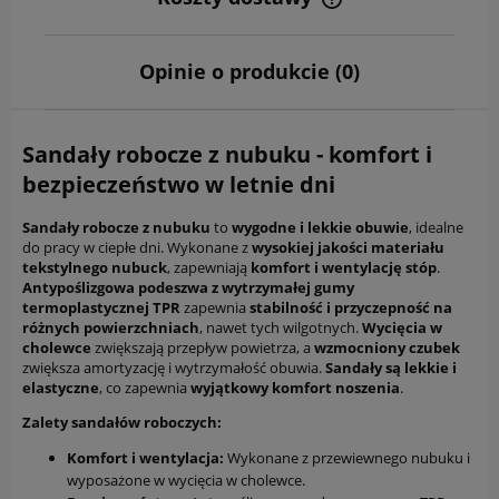
Cena nie zawiera ewentualnych kosztów płatności
Opinie o produkcie (0)
Sandały robocze z nubuku - komfort i
bezpieczeństwo w letnie dni
Sandały robocze z nubuku
to
wygodne i lekkie obuwie
, idealne
do pracy w ciepłe dni. Wykonane z
wysokiej jakości materiału
tekstylnego nubuck
, zapewniają
komfort i wentylację stóp
.
Antypoślizgowa podeszwa z wytrzymałej gumy
termoplastycznej TPR
zapewnia
stabilność i przyczepność na
różnych powierzchniach
, nawet tych wilgotnych.
Wycięcia w
cholewce
zwiększają przepływ powietrza, a
wzmocniony czubek
zwiększa amortyzację i wytrzymałość obuwia.
Sandały są lekkie i
elastyczne
, co zapewnia
wyjątkowy komfort noszenia
.
Zalety sandałów roboczych:
Komfort i wentylacja:
Wykonane z przewiewnego nubuku i
wyposażone w wycięcia w cholewce.