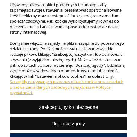
Używamy plików cookie i podobnych technologii, aby
zapamiętać Twoje ustawienia, prezentować spersonalizowane
Moje konto
treści i reklamy oraz udostępniać funkcje związane z mediami
społecznościowymi. Pliki cookie wykorzystujemy również do
mierzenia ruchu i analizowania sposobu korzystania z naszej
strony internetowej.
Domyślnie włączone są jedynie pliki niezbędne do poprawnego
działania strony. Poniżej możesz zaakceptować wszystkie
rodzaje plików, klikając "Zaakceptuj wszystkie", lub odmówić ich
używania (z wyjątkiem niezbędnych). Możesz też dostosować
pliki do swoich potrzeb, wybierając "Dostosuj zgody". Udzieloną
zgodę możesz w dowolnym momencie wycofać lub zmienić,
klikając w link "Ustawienia plików cookies" na dole strony.
Szczegóły o używanych przez nas plikach cookie oraz zasadach
Internetowy sklep KING BHP. Odzież robocza, obuwie
przetwarzania danych osobowych znajdziesz w Polityce
ochronne i akcesoria najwyższej jakości ✓. Zadbaj o
prywatności.
bezpieczeństwo w pracy!
zaakceptuj tylko niezbędne
Tel.:
727 777 987
Email: sklep@kingbhp.pl
dostosuj zgody
NIP: 9581591905 REGON: 368802421