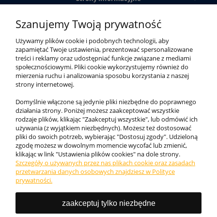
Szanujemy Twoją prywatność
Obsługa klienta
Używamy plików cookie i podobnych technologii, aby
zapamiętać Twoje ustawienia, prezentować spersonalizowane
Moje konto
treści i reklamy oraz udostępniać funkcje związane z mediami
społecznościowymi. Pliki cookie wykorzystujemy również do
mierzenia ruchu i analizowania sposobu korzystania z naszej
strony internetowej.
Domyślnie włączone są jedynie pliki niezbędne do poprawnego
działania strony. Poniżej możesz zaakceptować wszystkie
rodzaje plików, klikając "Zaakceptuj wszystkie", lub odmówić ich
używania (z wyjątkiem niezbędnych). Możesz też dostosować
pliki do swoich potrzeb, wybierając "Dostosuj zgody". Udzieloną
zgodę możesz w dowolnym momencie wycofać lub zmienić,
klikając w link "Ustawienia plików cookies" na dole strony.
Szczegóły o używanych przez nas plikach cookie oraz zasadach
Internetowy sklep KING BHP. Odzież robocza, obuwie
przetwarzania danych osobowych znajdziesz w Polityce
ochronne i akcesoria najwyższej jakości ✓. Zadbaj o
prywatności.
bezpieczeństwo w pracy!
zaakceptuj tylko niezbędne
Tel.:
727 777 987