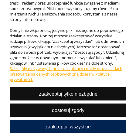
Moje konto
treści i reklamy oraz udostępniać funkcje związane z mediami
społecznościowymi. Pliki cookie wykorzystujemy również do
mierzenia ruchu i analizowania sposobu korzystania z naszej
strony internetowej.
Domyślnie włączone są jedynie pliki niezbędne do poprawnego
działania strony. Poniżej możesz zaakceptować wszystkie
rodzaje plików, klikając "Zaakceptuj wszystkie", lub odmówić ich
używania (z wyjątkiem niezbędnych). Możesz też dostosować
pliki do swoich potrzeb, wybierając "Dostosuj zgody". Udzieloną
zgodę możesz w dowolnym momencie wycofać lub zmienić,
klikając w link "Ustawienia plików cookies" na dole strony.
Szczegóły o używanych przez nas plikach cookie oraz zasadach
Internetowy sklep KING BHP. Odzież robocza, obuwie
przetwarzania danych osobowych znajdziesz w Polityce
ochronne i akcesoria najwyższej jakości ✓. Zadbaj o
prywatności.
bezpieczeństwo w pracy!
zaakceptuj tylko niezbędne
Tel.:
727 777 987
Email: sklep@kingbhp.pl
dostosuj zgody
NIP: 9581591905 REGON: 368802421
zaakceptuj wszystkie