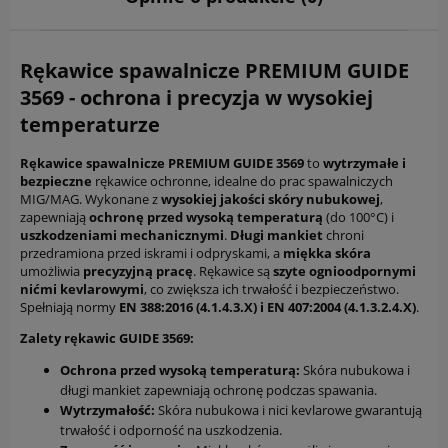
Rękawice spawalnicze PREMIUM GUIDE
3569 - ochrona i precyzja w wysokiej
temperaturze
Rękawice spawalnicze PREMIUM GUIDE 3569
to
wytrzymałe i
bezpieczne
rękawice ochronne, idealne do prac spawalniczych
MIG/MAG. Wykonane z
wysokiej jakości skóry nubukowej
,
zapewniają
ochronę przed wysoką temperaturą
(do 100°C) i
uszkodzeniami mechanicznymi
.
Długi mankiet
chroni
przedramiona przed iskrami i odpryskami, a
miękka skóra
umożliwia
precyzyjną pracę
. Rękawice są
szyte ognioodpornymi
nićmi kevlarowymi
, co zwiększa ich trwałość i bezpieczeństwo.
Spełniają normy
EN 388:2016 (4.1.4.3.X) i EN 407:2004 (4.1.3.2.4.X)
.
Zalety rękawic GUIDE 3569:
Ochrona przed wysoką temperaturą:
Skóra nubukowa i
długi mankiet zapewniają ochronę podczas spawania.
Wytrzymałość:
Skóra nubukowa i nici kevlarowe gwarantują
trwałość i odporność na uszkodzenia.