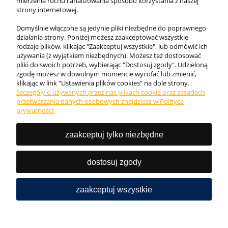
mierzenia ruchu i analizowania sposobu korzystania z naszej
strony internetowej.
Domyślnie włączone są jedynie pliki niezbędne do poprawnego
działania strony. Poniżej możesz zaakceptować wszystkie
rodzaje plików, klikając "Zaakceptuj wszystkie", lub odmówić ich
używania (z wyjątkiem niezbędnych). Możesz też dostosować
pliki do swoich potrzeb, wybierając "Dostosuj zgody". Udzieloną
zgodę możesz w dowolnym momencie wycofać lub zmienić,
klikając w link "Ustawienia plików cookies" na dole strony.
Szczegóły o używanych przez nas plikach cookie oraz zasadach
Internetowy sklep KING BHP. Odzież robocza, obuwie
przetwarzania danych osobowych znajdziesz w Polityce
ochronne i akcesoria najwyższej jakości ✓. Zadbaj o
prywatności.
bezpieczeństwo w pracy!
zaakceptuj tylko niezbędne
Tel.:
727 777 987
Email: sklep@kingbhp.pl
dostosuj zgody
NIP: 9581591905 REGON: 368802421
zaakceptuj wszystkie
pokaż pełną wersję strony