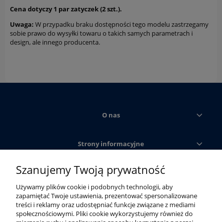
Cena dotyczy 1 par zatyczek (2 szt.).
Uwaga:
W przypadku braku dostępności tego modelu zastrzegamy
sobie prawo do wysyłki towaru o takich samych parametrach i
design, ale innego producenta.
O nas
Strony informacyjne
Szanujemy Twoją prywatność
Obsługa klienta
Używamy plików cookie i podobnych technologii, aby
zapamiętać Twoje ustawienia, prezentować spersonalizowane
Moje konto
treści i reklamy oraz udostępniać funkcje związane z mediami
społecznościowymi. Pliki cookie wykorzystujemy również do