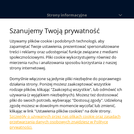
Strony informacyjne
Szanujemy Twoją prywatność
Obsługa klienta
Używamy plików cookie i podobnych technologii, aby
zapamiętać Twoje ustawienia, prezentować spersonalizowane
Moje konto
treści i reklamy oraz udostępniać funkcje związane z mediami
społecznościowymi. Pliki cookie wykorzystujemy również do
mierzenia ruchu i analizowania sposobu korzystania z naszej
strony internetowej.
Domyślnie włączone są jedynie pliki niezbędne do poprawnego
działania strony. Poniżej możesz zaakceptować wszystkie
rodzaje plików, klikając "Zaakceptuj wszystkie", lub odmówić ich
używania (z wyjątkiem niezbędnych). Możesz też dostosować
pliki do swoich potrzeb, wybierając "Dostosuj zgody". Udzieloną
zgodę możesz w dowolnym momencie wycofać lub zmienić,
klikając w link "Ustawienia plików cookies" na dole strony.
Szczegóły o używanych przez nas plikach cookie oraz zasadach
Internetowy sklep KING BHP. Odzież robocza, obuwie
przetwarzania danych osobowych znajdziesz w Polityce
ochronne i akcesoria najwyższej jakości ✓. Zadbaj o
prywatności.
bezpieczeństwo w pracy!